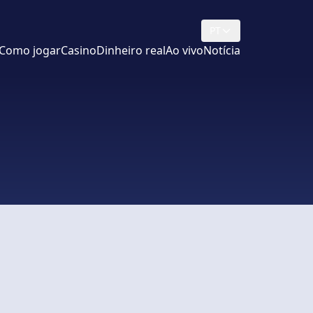
PT
Como jogar
Casino
Dinheiro real
Ao vivo
Notícia