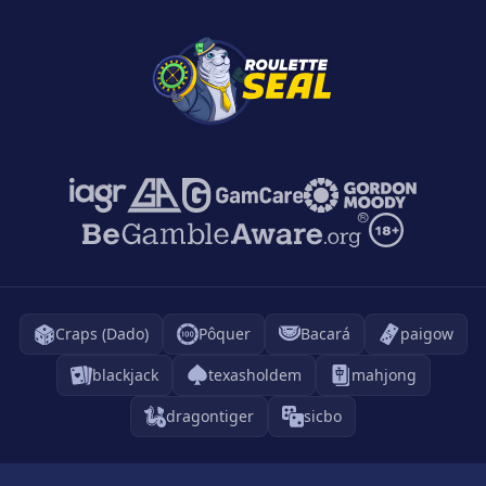
Craps (Dado)
Pôquer
Bacará
paigow
blackjack
texasholdem
mahjong
dragontiger
sicbo