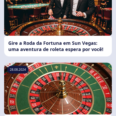
Gire a Roda da Fortuna em Sun Vegas:
uma aventura de roleta espera por você!
28.08.2024