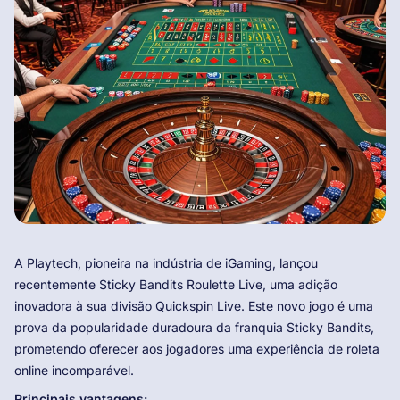
A Playtech, pioneira na indústria de iGaming, lançou
recentemente Sticky Bandits Roulette Live, uma adição
inovadora à sua divisão Quickspin Live. Este novo jogo é uma
prova da popularidade duradoura da franquia Sticky Bandits,
prometendo oferecer aos jogadores uma experiência de roleta
online incomparável.
Principais vantagens: