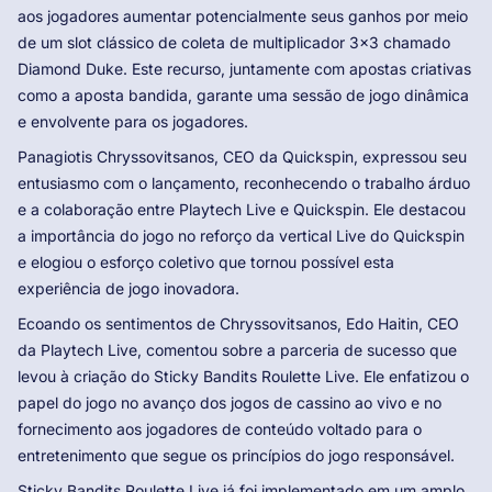
aos jogadores aumentar potencialmente seus ganhos por meio
de um slot clássico de coleta de multiplicador 3×3 chamado
Diamond Duke. Este recurso, juntamente com apostas criativas
como a aposta bandida, garante uma sessão de jogo dinâmica
e envolvente para os jogadores.
Panagiotis Chryssovitsanos, CEO da Quickspin, expressou seu
entusiasmo com o lançamento, reconhecendo o trabalho árduo
e a colaboração entre Playtech Live e Quickspin. Ele destacou
a importância do jogo no reforço da vertical Live do Quickspin
e elogiou o esforço coletivo que tornou possível esta
experiência de jogo inovadora.
Ecoando os sentimentos de Chryssovitsanos, Edo Haitin, CEO
da Playtech Live, comentou sobre a parceria de sucesso que
levou à criação do Sticky Bandits Roulette Live. Ele enfatizou o
papel do jogo no avanço dos jogos de cassino ao vivo e no
fornecimento aos jogadores de conteúdo voltado para o
entretenimento que segue os princípios do jogo responsável.
Sticky Bandits Roulette Live já foi implementado em um amplo